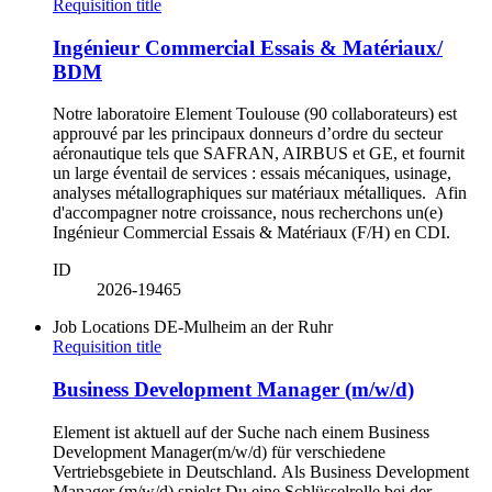
Requisition title
Ingénieur Commercial Essais & Matériaux/
BDM
Notre laboratoire Element Toulouse (90 collaborateurs) est
approuvé par les principaux donneurs d’ordre du secteur
aéronautique tels que SAFRAN, AIRBUS et GE, et fournit
un large éventail de services : essais mécaniques, usinage,
analyses métallographiques sur matériaux métalliques. Afin
d'accompagner notre croissance, nous recherchons un(e)
Ingénieur Commercial Essais & Matériaux (F/H) en CDI.
ID
2026-19465
Job Locations
DE-Mulheim an der Ruhr
Requisition title
Business Development Manager (m/w/d)
Element ist aktuell auf der Suche nach einem Business
Development Manager(m/w/d) für verschiedene
Vertriebsgebiete in Deutschland. Als Business Development
Manager (m/w/d) spielst Du eine Schlüsselrolle bei der