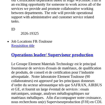
our Certification department based in High Wycombe.This is
an exciting opportunity for someone to work across all of the
services we provide and promote collaborative working
between departments. The role will provide operational
support with administrative and customer service related
tasks.
ID
2026-19325
Job Locations
FR-Toulouse
Requisition title
Operations leader/ Superviseur production
Le Groupe Element Materials Technology est le principal
fournisseur de services d'essais de matériaux, de qualification
de produits, de conseil et de certification pour l’industrie
aérospatiale. Notre laboratoire Element Toulouse (90
collaborateurs) est approuvé par les principaux donneurs
d’ordre du secteur aéronautique tels que SAFRAN, AIRBUS
et GE, et fournit un large éventail de services : essais
mécaniques, usinage, analyses métallographiques sur
matériaux métalliques. Afin d'accompagner notre croissance,
nous recherchons un(e) Superviseurproduction (F/H) en CDI.