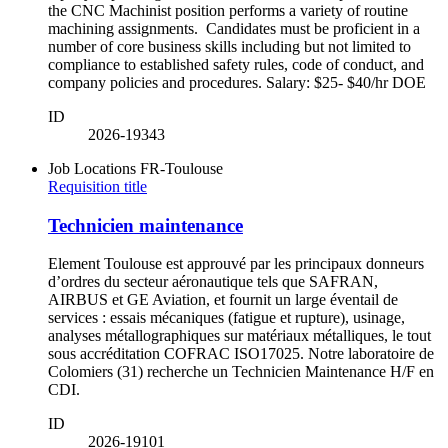
the CNC Machinist position performs a variety of routine
machining assignments. Candidates must be proficient in a
number of core business skills including but not limited to
compliance to established safety rules, code of conduct, and
company policies and procedures. Salary: $25- $40/hr DOE
ID
2026-19343
Job Locations
FR-Toulouse
Requisition title
Technicien maintenance
Element Toulouse est approuvé par les principaux donneurs
d’ordres du secteur aéronautique tels que SAFRAN,
AIRBUS et GE Aviation, et fournit un large éventail de
services : essais mécaniques (fatigue et rupture), usinage,
analyses métallographiques sur matériaux métalliques, le tout
sous accréditation COFRAC ISO17025. Notre laboratoire de
Colomiers (31) recherche un Technicien Maintenance H/F en
CDI.
ID
2026-19101