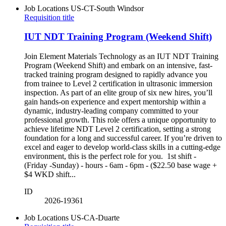
Job Locations
US-CT-South Windsor
Requisition title
IUT NDT Training Program (Weekend Shift)
Join Element Materials Technology as an IUT NDT Training
Program (Weekend Shift) and embark on an intensive, fast-
tracked training program designed to rapidly advance you
from trainee to Level 2 certification in ultrasonic immersion
inspection. As part of an elite group of six new hires, you’ll
gain hands-on experience and expert mentorship within a
dynamic, industry-leading company committed to your
professional growth. This role offers a unique opportunity to
achieve lifetime NDT Level 2 certification, setting a strong
foundation for a long and successful career. If you’re driven to
excel and eager to develop world-class skills in a cutting-edge
environment, this is the perfect role for you. 1st shift -
(Friday -Sunday) - hours - 6am - 6pm - ($22.50 base wage +
$4 WKD shift...
ID
2026-19361
Job Locations
US-CA-Duarte