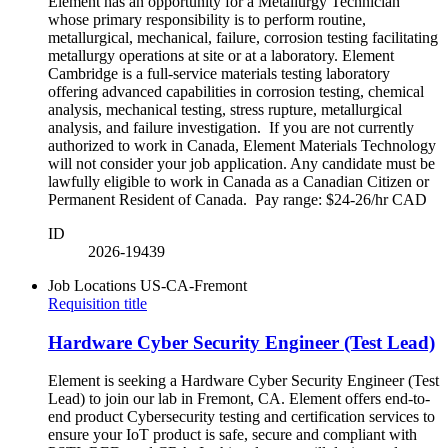
Element has an opportunity for a Metallurgy Technician
whose primary responsibility is to perform routine,
metallurgical, mechanical, failure, corrosion testing facilitating
metallurgy operations at site or at a laboratory. Element
Cambridge is a full-service materials testing laboratory
offering advanced capabilities in corrosion testing, chemical
analysis, mechanical testing, stress rupture, metallurgical
analysis, and failure investigation. If you are not currently
authorized to work in Canada, Element Materials Technology
will not consider your job application. Any candidate must be
lawfully eligible to work in Canada as a Canadian Citizen or
Permanent Resident of Canada. Pay range: $24-26/hr CAD
ID
2026-19439
Job Locations
US-CA-Fremont
Requisition title
Hardware Cyber Security Engineer (Test Lead)
Element is seeking a Hardware Cyber Security Engineer (Test
Lead) to join our lab in Fremont, CA. Element offers end-to-
end product Cybersecurity testing and certification services to
ensure your IoT product is safe, secure and compliant with