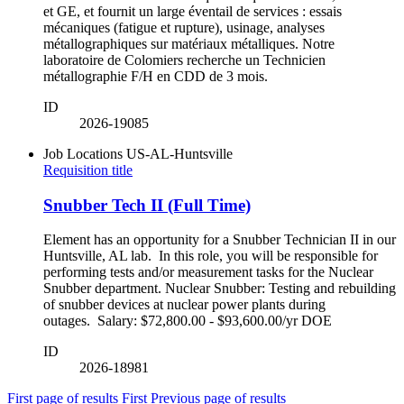
et GE, et fournit un large éventail de services : essais
mécaniques (fatigue et rupture), usinage, analyses
métallographiques sur matériaux métalliques. Notre
laboratoire de Colomiers recherche un Technicien
métallographie F/H en CDD de 3 mois.
ID
2026-19085
Job Locations
US-AL-Huntsville
Requisition title
Snubber Tech II (Full Time)
Element has an opportunity for a Snubber Technician II in our
Huntsville, AL lab. In this role, you will be responsible for
performing tests and/or measurement tasks for the Nuclear
Snubber department. Nuclear Snubber: Testing and rebuilding
of snubber devices at nuclear power plants during
outages. Salary: $72,800.00 - $93,600.00/yr DOE
ID
2026-18981
First page of results
First
Previous page of results